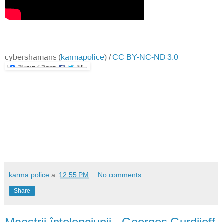
cybershamans
(
karmapolice
) /
CC BY-NC-ND 3.0
karma police
at
12:55 PM
No comments:
Share
Maeștrii înțelepciunii - Georges Gurdjieff